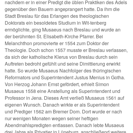
nachdem er in einer Predigt die üblen Praktiken des Adels
gegenüber den Bauern angeprangert hatte. Da ihm die
Stadt Breslau für das Erlangen des theologischen
Doktorats ein besoldetes Studium in Wit-tenberg
ermöglichte, ging Musaeus nach Breslau und wurde an
der berühmten St. Elisabeth-Kirche Pfarrer. Bei
Melanchthon promovierte er 1554 zum Doktor der
Theologie. Doch schon 1557 musste er Breslau verlassen,
da sich der katholische Klerus von Breslau durch sein
Auftreten bedroht gefühlt und seine Dimittierung erwirkt
hatte. So wurde Musaeus Nachfolger des thüringischen
Reformators und Superintendent Justus Menius in Gotha.
Von Herzog Johann Ernst gefördert, erhielt Simon
Musaeus 1558 eine Anstellung als Superintendent und
Professor in Jena. Dieses Amt verließ Musaeus 1561 auf
eigenen Wunsch. Danach wirkte er als Superintendent
und Prediger 1562 am Bremer Dom. Dort wurde er nach
nur wenigen Monaten wegen seiner heftigen
Abendmahlspredigten entlassen. Danach lebte Musaeus
drei Jahre als Privatier in Lüneburg, anschließend weitere