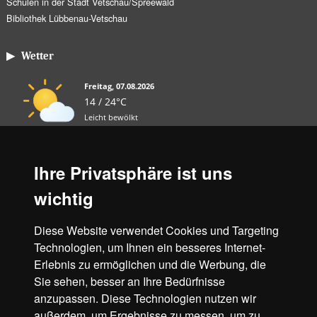
Schulen in der Stadt Vetschau/Spreewald
Bibliothek Lübbenau-Vetschau
▶ Wetter
Freitag, 07.08.2026
14 / 24°C
Leicht bewölkt
Sa, 08.08.
So, 09.08.
Mo, 10.08.
Ihre Privatsphäre ist uns
12 / 25°C
13 / 31°C
21 / 31°C
wichtig
Sonnig
Leicht bewölkt
Wolkig
Diese Website verwendet Cookies und Targeting
Aktuelles Wetter ansehen
Technologien, um Ihnen ein besseres Internet-
Erlebnis zu ermöglichen und die Werbung, die
Unsere Partner
Sie sehen, besser an Ihre Bedürfnisse
anzupassen. Diese Technologien nutzen wir
außerdem, um Ergebnisse zu messen, um zu