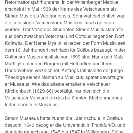
Reformationsjahrhunderts. In der Wittenberger Matrikel
erscheint im Mai 1539 der Name des Vetschauers als
Simon Muslerus Vuethoniensis. Sehr wahrscheinlich war
die latinisierte Namensform Muslicus falsch gelesen
worden. Der Vater des Studenten Simon Muslik stammte
aus dem zwischen Vetschau und Cottbus liegenden Dorf
Kolkwitz. Der Name Myslik ist neben der Form Muslik seit
dem 16. Jahrhundert mehrfach für Cottbus bezeugt. In der
Cottbuser Musterungsliste von 1599 sind Hans und Matz
Mußligk unter den Bürgern mit Helbartten und ihren
Underwehren verzeichnet. Anfangs latinisierte der junge
Theologe seinen Namen zu Muslicus, später bevorzugte
er Musaeus. Wie das älteste erhaltene Vetschauer
Kirchenbuch (1629-66) bestätigt, nannten sich die
Vetschauer Verwandten des berühmten Kirchenmannes
fortan ebenfalls Musaeus.
Simon Musaeus hatte zuerst die Lateinschule in Cottbus
besucht; 1543 bezog er die Universität in Frankfurt/O. und
studierte danach von 1545 bis 1547 in Wittenberg. Seine