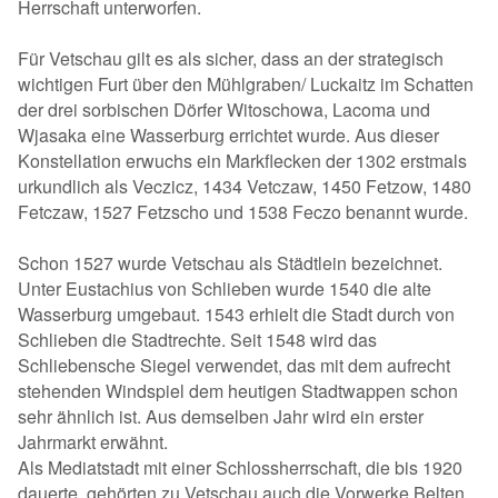
Herrschaft unterworfen.
Für Vetschau gilt es als sicher, dass an der strategisch
wichtigen Furt über den Mühlgraben/ Luckaitz im Schatten
der drei sorbischen Dörfer Witoschowa, Lacoma und
Wjasaka eine Wasserburg errichtet wurde. Aus dieser
Konstellation erwuchs ein Markflecken der 1302 erstmals
urkundlich als Veczicz, 1434 Vetczaw, 1450 Fetzow, 1480
Fetczaw, 1527 Fetzscho und 1538 Feczo benannt wurde.
Schon 1527 wurde Vetschau als Städtlein bezeichnet.
Unter Eustachius von Schlieben wurde 1540 die alte
Wasserburg umgebaut. 1543 erhielt die Stadt durch von
Schlieben die Stadtrechte. Seit 1548 wird das
Schliebensche Siegel verwendet, das mit dem aufrecht
stehenden Windspiel dem heutigen Stadtwappen schon
sehr ähnlich ist. Aus demselben Jahr wird ein erster
Jahrmarkt erwähnt.
Als Mediatstadt mit einer Schlossherrschaft, die bis 1920
dauerte, gehörten zu Vetschau auch die Vorwerke Belten,