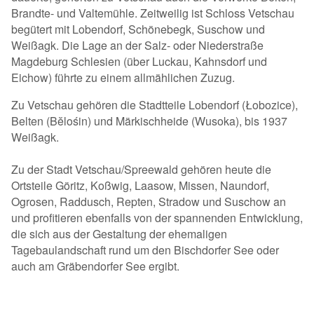
Brandte- und Valtemühle. Zeitweilig ist Schloss Vetschau
begütert mit Lobendorf, Schönebegk, Suschow und
Weißagk. Die Lage an der Salz- oder Niederstraße
Magdeburg Schlesien (über Luckau, Kahnsdorf und
Eichow) führte zu einem allmählichen Zuzug.
Zu Vetschau gehören die Stadtteile Lobendorf (Łobozice),
Belten (Bĕlośin) und Märkischheide (Wusoka), bis 1937
Weißagk.
Zu der Stadt Vetschau/Spreewald gehören heute die
Ortsteile Göritz, Koßwig, Laasow, Missen, Naundorf,
Ogrosen, Raddusch, Repten, Stradow und Suschow an
und profitieren ebenfalls von der spannenden Entwicklung,
die sich aus der Gestaltung der ehemaligen
Tagebaulandschaft rund um den Bischdorfer See oder
auch am Gräbendorfer See ergibt.