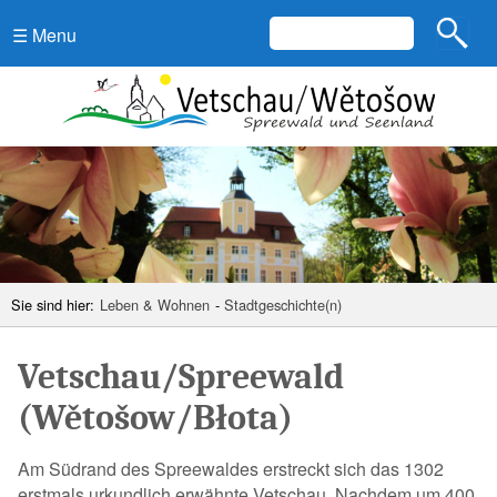
☰ Menu
Sie sind hier:
Leben & Wohnen
-
Stadtgeschichte(n)
Vetschau/Spreewald
(Wětošow/Błota)
Am Südrand des Spreewaldes erstreckt sich das 1302
erstmals urkundlich erwähnte Vetschau. Nachdem um 400