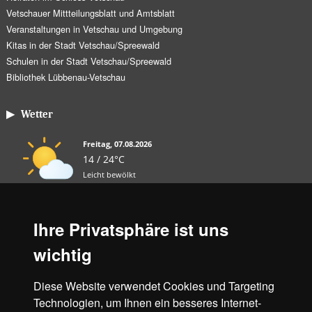
Vetschauer Mittteilungsblatt und Amtsblatt
Veranstaltungen in Vetschau und Umgebung
Kitas in der Stadt Vetschau/Spreewald
Schulen in der Stadt Vetschau/Spreewald
Bibliothek Lübbenau-Vetschau
▶ Wetter
Freitag, 07.08.2026
14 / 24°C
Leicht bewölkt
Sa, 08.08.
So, 09.08.
Mo, 10.08.
Ihre Privatsphäre ist uns
11 / 25°C
12 / 32°C
17 / 34°C
wichtig
Leicht bewölkt
Leicht bewölkt
Leicht bewölkt
Diese Website verwendet Cookies und Targeting
Aktuelles Wetter ansehen
Technologien, um Ihnen ein besseres Internet-