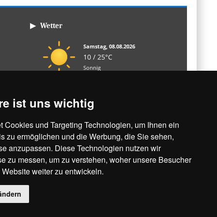
▶ Wetter
Samstag, 08.08.2026
10 / 25°C
Sonnig
So, 09.08.
Mo, 10.08.
Di, 11.08.
re ist uns wichtig
10 / 32°C
18 / 33°C
13 / 22°C
Leicht bewölkt
Wolkig
Leicht bewölkt
 Cookies und Targeting Technologien, um Ihnen ein
is zu ermöglichen und die Werbung, die Sie sehen,
Aktuelles Wetter ansehen
sse anzupassen. Diese Technologien nutzen wir
e zu messen, um zu verstehen, woher unsere Besucher
ebsite weiter zu entwickeln.
ändern
© 2018 - 2026 Stadt Vetschau/Spreewald