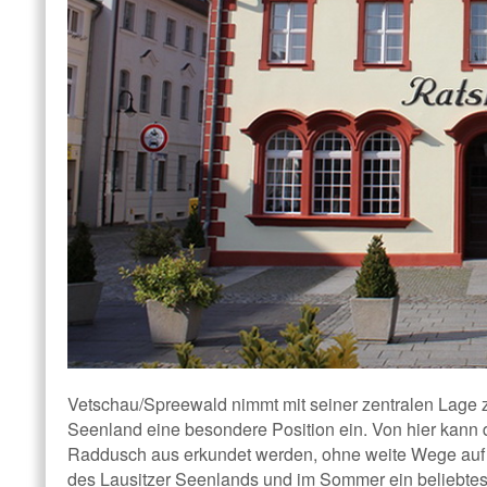
Vetschau/Spreewald nimmt mit seiner zentralen Lage
Seenland eine besondere Position ein. Von hier kann
Raddusch aus erkundet werden, ohne weite Wege auf 
des Lausitzer Seenlands und im Sommer ein beliebtes 