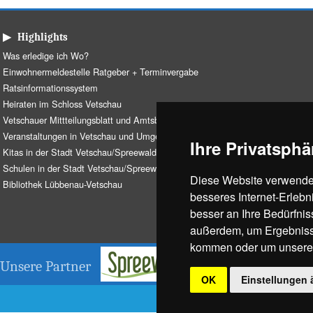
▶ Highlights
Was erledige ich Wo?
Einwohnermeldestelle Ratgeber + Terminvergabe
Ratsinformationssystem
Heiraten im Schloss Vetschau
Vetschauer Mittteilungsblatt und Amtsblatt
Veranstaltungen in Vetschau und Umgebung
Ihre Privatsphä
Kitas in der Stadt Vetschau/Spreewald
Schulen in der Stadt Vetschau/Spreewald
Diese Website verwendet
Bibliothek Lübbenau-Vetschau
besseres Internet-Erlebn
besser an Ihre Bedürfni
außerdem, um Ergebniss
kommen oder um unsere W
Unsere Partner
OK
Einstellungen 