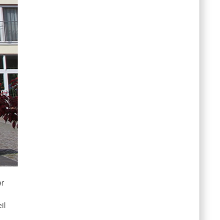
er
il