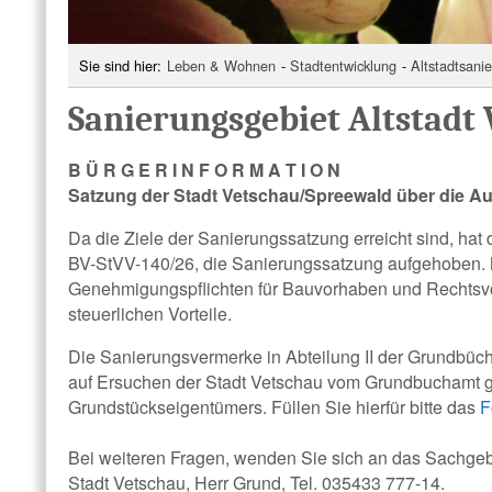
Sie sind hier:
Leben & Wohnen
-
Stadtentwicklung
-
Altstadtsani
Sanierungsgebiet Altstadt
B Ü R G E R I N F O R M A T I O N
Satzung der Stadt Vetschau/Spreewald über die A
Da die Ziele der Sanierungssatzung erreicht sind, ha
BV-StVV-140/26, die Sanierungssatzung aufgehoben. M
Genehmigungspflichten für Bauvorhaben und Rechtsvo
steuerlichen Vorteile.
Die Sanierungsvermerke in Abteilung II der Grundbüc
auf Ersuchen der Stadt Vetschau vom Grundbuchamt ge
Grundstückseigentümers. Füllen Sie hierfür bitte das
F
Bei weiteren Fragen, wenden Sie sich an das Sachg
Stadt Vetschau, Herr Grund, Tel. 035433 777-14.