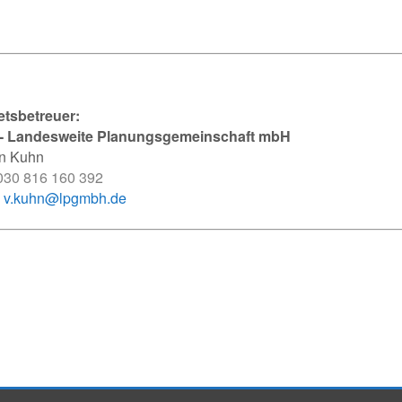
etsbetreuer:
- Landesweite Planungsgemeinschaft mbH
en Kuhn
030 816 160 392
:
v.kuhn@lpgmbh.de