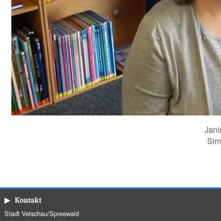
Jani
Sim
▶ Kontakt
Stadt Vetschau/Spreewald