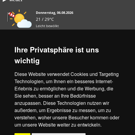
Donnerstag, 06.08.2026
21 / 29°C
Leicht bewölkt
Fr, 07.08.
Sa, 08.08.
So, 09.08.
Ihre Privatsphäre ist uns
13 / 23°C
14 / 25°C
16 / 31°C
wichtig
Leicht bewölkt
Leicht bewölkt
Leicht bewölkt
Diese Website verwendet Cookies und Targeting
Aktuelles Wetter ansehen
Technologien, um Ihnen ein besseres Internet-
Erlebnis zu ermöglichen und die Werbung, die
Unsere Partner
Sie sehen, besser an Ihre Bedürfnisse
anzupassen. Diese Technologien nutzen wir
außerdem, um Ergebnisse zu messen, um zu
verstehen, woher unsere Besucher kommen oder
um unsere Website weiter zu entwickeln.
© 2018 - 2026 Stadt Vetschau/Spreewald
Startseite