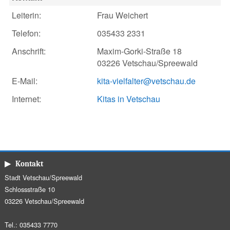
Leiterin:
Frau Weichert
Telefon:
035433 2331
Anschrift:
Maxim-Gorki-Straße 18
03226 Vetschau/Spreewald
E-Mail:
kita-vielfalter@vetschau.de
Internet:
Kitas in Vetschau
▶ Kontakt
Stadt Vetschau/Spreewald
Schlossstraße 10
03226 Vetschau/Spreewald
Tel.: 035433 7770