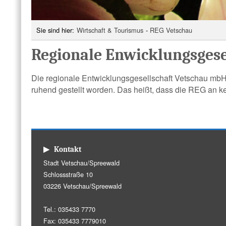
Sie sind hier:
Wirtschaft & Tourismus
-
REG Vetschau
Regionale Enwicklungsgese
Die regionale Entwicklungsgesellschaft Vetschau mbH 
ruhend gestellt worden. Das heißt, dass die REG an kei
▶ Kontakt
Stadt Vetschau/Spreewald
Schlossstraße 10
03226 Vetschau/Spreewald
Tel.: 035433 7770
Fax: 035433 7779010