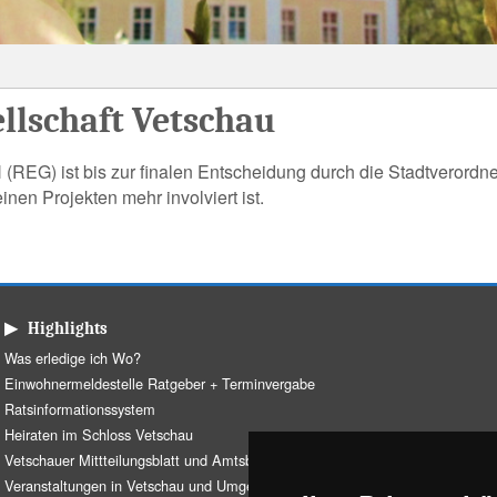
llschaft Vetschau
(REG) ist bis zur finalen Entscheidung durch die Stadtverordn
nen Projekten mehr involviert ist.
▶ Highlights
Was erledige ich Wo?
Einwohnermeldestelle Ratgeber + Terminvergabe
Ratsinformationssystem
Heiraten im Schloss Vetschau
Vetschauer Mittteilungsblatt und Amtsblatt
Veranstaltungen in Vetschau und Umgebung