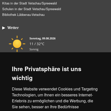
Kitas in der Stadt Vetschau/Spreewald
Schulen in der Stadt Vetschau/Spreewald
Bibliothek Lübbenau-Vetschau
▶ Wetter
Sonntag, 09.08.2026
11 / 32°C
Sonnig
Mo, 10.08.
Di, 11.08.
Mi, 12.08.
Ihre Privatsphäre ist uns
18 / 31°C
12 / 23°C
10 / 24°C
wichtig
Leicht bewölkt
Leicht bewölkt
Leicht bewölkt
Diese Website verwendet Cookies und Targeting
Aktuelles Wetter ansehen
Technologien, um Ihnen ein besseres Internet-
Erlebnis zu ermöglichen und die Werbung, die
Unsere Partner
Sie sehen, besser an Ihre Bedürfnisse