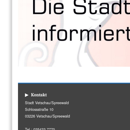
▶ Kontakt
Stadt Vetschau/Spreewald
Schlossstraße 10
03226 Vetschau/Spreewald
Tel.: 035433 7770