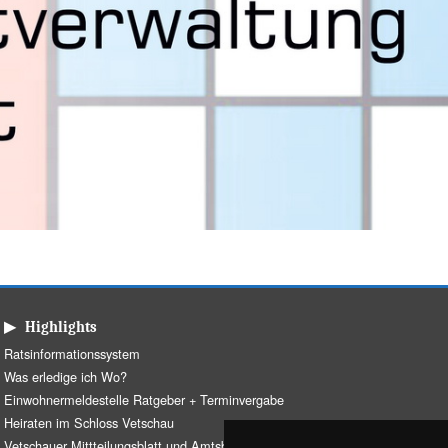
▶ Highlights
Ratsinformationssystem
Was erledige ich Wo?
Einwohnermeldestelle Ratgeber + Terminvergabe
Heiraten im Schloss Vetschau
Vetschauer Mittteilungsblatt und Amtsblatt