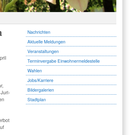
n
Nachrichten
Aktuelle Meldungen
Veranstaltungen
ril
Terminvergabe Einwohnermeldestelle
Wahlen
Jobs/Karriere
r,
Bildergalerien
Juri-
en
Stadtplan
erbot
uf