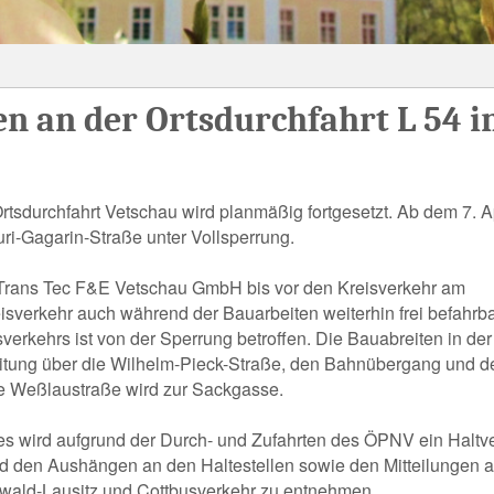
n an der Ortsdurchfahrt L 54 i
tsdurchfahrt Vetschau wird planmäßig fortgesetzt. Ab dem 7. Ap
uri-Gagarin-Straße unter Vollsperrung.
n Trans Tec F&E Vetschau GmbH bis vor den Kreisverkehr am
isverkehr auch während der Bauarbeiten weiterhin frei befahrba
verkehrs ist von der Sperrung betroffen. Die Bauabreiten in der 
eitung über die Wilhelm-Pieck-Straße, den Bahnübergang und d
ie Weßlaustraße wird zur Sackgasse.
s wird aufgrund der Durch- und Zufahrten des ÖPNV ein Haltv
nd den Aushängen an den Haltestellen sowie den Mitteilungen a
eewald-Lausitz und Cottbusverkehr zu entnehmen.