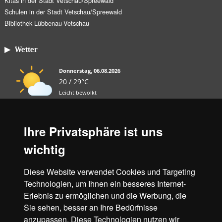
Kitas in der Stadt Vetschau/Spreewald
Schulen in der Stadt Vetschau/Spreewald
Bibliothek Lübbenau-Vetschau
▶ Wetter
Donnerstag, 06.08.2026
20 / 29°C
Leicht bewölkt
Fr, 07.08.
Sa, 08.08.
So, 09.08.
Ihre Privatsphäre ist uns
13 / 24°C
14 / 25°C
13 / 31°C
wichtig
Leicht bewölkt
Leicht bewölkt
Leicht bewölkt
Diese Website verwendet Cookies und Targeting
Aktuelles Wetter ansehen
Technologien, um Ihnen ein besseres Internet-
Erlebnis zu ermöglichen und die Werbung, die
Unsere Partner
Sie sehen, besser an Ihre Bedürfnisse
anzupassen. Diese Technologien nutzen wir