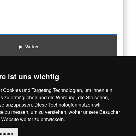
▶ Wetter
Samstag, 08.08.2026
8 / 24°C
Leicht bewölkt
re ist uns wichtig
So, 09.08.
Mo, 10.08.
Di, 11.08.
 Cookies und Targeting Technologien, um Ihnen ein
is zu ermöglichen und die Werbung, die Sie sehen,
10 / 32°C
19 / 32°C
12 / 22°C
sse anzupassen. Diese Technologien nutzen wir
Leicht bewölkt
Leicht bewölkt
Leicht bewölkt
e zu messen, um zu verstehen, woher unsere Besucher
ebsite weiter zu entwickeln.
Aktuelles Wetter ansehen
ändern