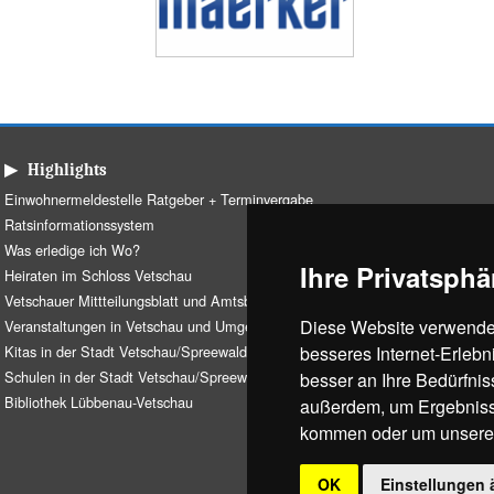
▶ Highlights
Einwohnermeldestelle Ratgeber + Terminvergabe
Ratsinformationssystem
Was erledige ich Wo?
Ihre Privatsphä
Heiraten im Schloss Vetschau
Vetschauer Mittteilungsblatt und Amtsblatt
Diese Website verwendet
Veranstaltungen in Vetschau und Umgebung
Kitas in der Stadt Vetschau/Spreewald
besseres Internet-Erlebn
Schulen in der Stadt Vetschau/Spreewald
besser an Ihre Bedürfni
Bibliothek Lübbenau-Vetschau
außerdem, um Ergebniss
kommen oder um unsere W
OK
Einstellungen 